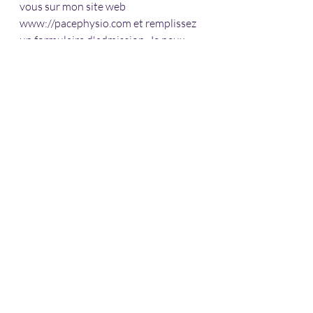
vous sur mon site web 
www://pacephysio.com et remplissez 
un formulaire d'admission. Je peux 
vous aider, vous et votre bébé, à 
réussir ses mouvements moteurs.
Recent Posts
See All