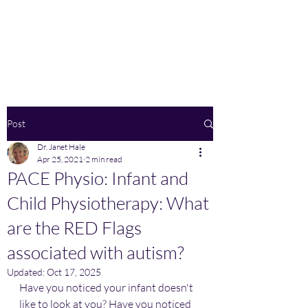
Home
Post
Dr. Janet Hale
Apr 25, 2021
2 min read
PACE Physio: Infant and
Child Physiotherapy: What
are the RED Flags
associated with autism?
Updated:
Oct 17, 2025
Have you noticed your infant doesn't 
like to look at you? Have you noticed 