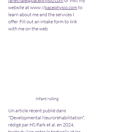
janethale@pacephysio.com
 or visit my 
website at www://
pacephysio.com
 to 
learn about me and the services I 
offer. Fill out an intake form to link 
with me on the web. 
Infant rolling
Un article récent publié dans 
*Developmental Neurorehabilitation*, 
rédigé par HS Park et al. en 2024, 
traite du lien entre le torticolis et les 