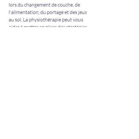
lors du changement de couche, de 
l'alimentation, du portage et des jeux 
au sol. La physiothérapie peut vous 
aider à mettre en place des stratégies 
adaptées à votre bébé et à modifier 
son schéma moteur. Si vous avez 
besoin d'un physiothérapeute 
pédiatrique , contactez-moi à 
l'adresse janethale@pacephysio.com 
ou rendez-vous sur mon site web 
www://pacephysio.com pour en savoir 
plus sur moi et les services que je 
propose. Remplissez un formulaire 
d'admission pour me contacter en 
ligne.