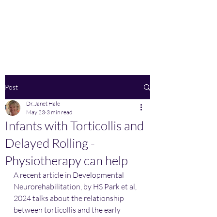
Home
Post
Dr. Janet Hale
May 23
3 min read
Infants with Torticollis and
Delayed Rolling -
Physiotherapy can help
A recent article in Developmental 
Neurorehabilitation, by HS Park et al, 
2024 talks about the relationship 
between torticollis and the early 