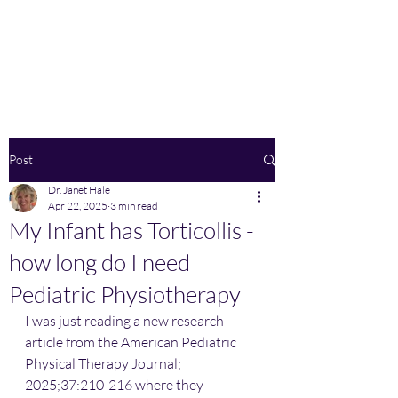
Home
Post
Dr. Janet Hale
Apr 22, 2025
3 min read
My Infant has Torticollis -
how long do I need
Pediatric Physiotherapy
I was just reading a new research 
article from the American Pediatric 
Physical Therapy Journal; 
2025;37:210-216 where they 