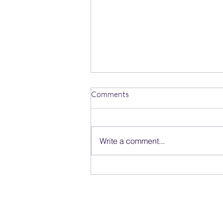
Comments
Write a comment...
Babies on the MOVE! Enroll
now for the Fall session.
janethale@pacephysio.com
514-792-4136