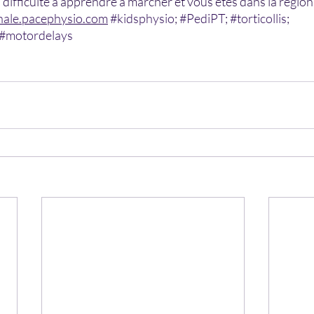
la difficulté à apprendre à marcher et vous êtes dans la régio
hale.pacephysio.com
#kidsphysio
; 
#PediPT
; 
#torticollis
; 
#motordelays