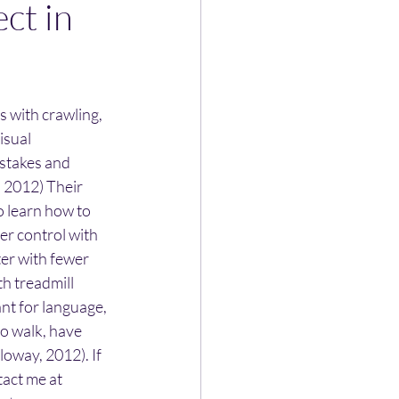
ct in
 with crawling, 
isual 
stakes and 
, 2012) Their 
to learn how to 
er control with 
er with fewer 
h treadmill 
nt for language, 
to walk, have 
oway, 2012). If 
tact me at 