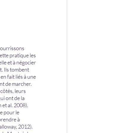
nourrissons 
tte pratique les 
lle et à négocier 
. Ils tombent 
 fait liés à une 
nt de marcher. 
côtés, leurs 
ui ont de la 
et al. 2008). 
 pour le 
prendre à 
alloway, 2012). 