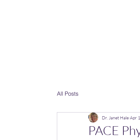
Home
janethale
All Posts
Dr. Janet Hale
Apr 
PACE Phys