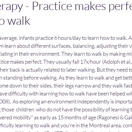
rapy - Practice makes perfe
to walk
verage, infants practice 6 hours/day to learn how to walk. As
m learn about different surfaces, balancing, adjusting their v
iating in their environment. They learn to walk by making mi
ctice makes perfect. They usually fall 17x/hour (Adolph et al.
 their back is actually related to later walking. But they need 
in standing before walking. As they learn to walk and get bett
ome down to their sides, their legs narrow and they walk fast
ve difficulty with learning how to walk have been helped wit
. 2008).  As exploring an environment independently is importa
 those  children  who do not have the possibility of learning 
red mobility" as early as 15 months of age (Ragonesi & Gall
fficulty learning to walk and you're in the Montreal area, con