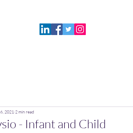
Questions from Parents
Services
Booking
Resources
More
@pacephysio.com
514-792-4136
16, 2021
2 min read
io - Infant and Child