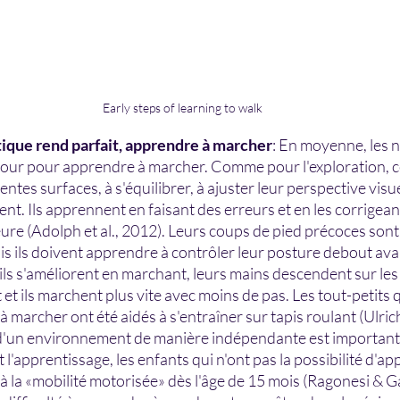
Early steps of learning to walk
tique rend parfait, apprendre à marcher
: En moyenne, les 
jour pour apprendre à marcher. Comme pour l'exploration, ce
entes surfaces, à s'équilibrer, à ajuster leur perspective visue
t. Ils apprennent en faisant des erreurs et en les corrigeant
re (Adolph et al., 2012). Leurs coups de pied précoces sont en
s ils doivent apprendre à contrôler leur posture debout ava
ils s'améliorent en marchant, leurs mains descendent sur les 
et ils marchent plus vite avec moins de pas. Les tout-petits q
à marcher ont été aidés à s'entraîner sur tapis roulant (Ulrich 
d'un environnement de manière indépendante est importante
t l'apprentissage, les enfants qui n'ont pas la possibilité d'ap
à la «mobilité motorisée» dès l'âge de 15 mois (Ragonesi & G