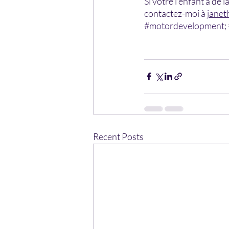
Si votre l'enfant a de 
contactez-moi à 
janet
#motordevelopment
; 
Recent Posts