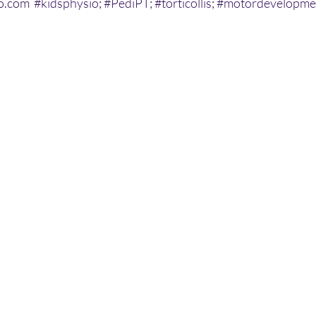
o.com
#kidsphysio
; 
#PediPT
; 
#torticollis
; 
#motordevelopme