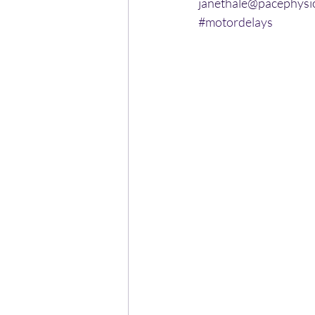
janethale@pacephysi
#motordelays