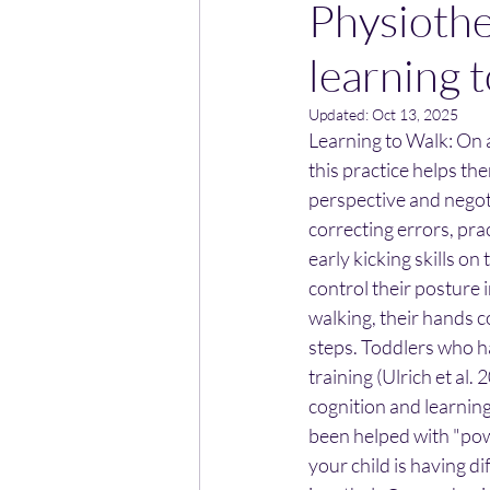
Physiothe
learning 
Updated:
Oct 13, 2025
Learning to Walk: On a
this practice helps the
perspective and negot
correcting errors, pra
early kicking skills on
control their posture 
walking, their hands c
steps. Toddlers who ha
training (Ulrich et al
cognition and learning
been helped with "powe
your child is having di