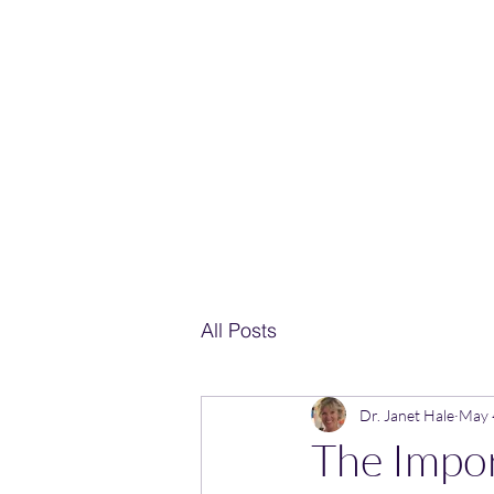
Home
janethale
All Posts
Dr. Janet Hale
May 
The Impor