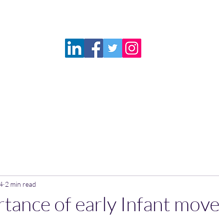
Questions from Parents
Services
Booking
Resources
More
@pacephysio.com
514-792-4136
4
2 min read
tance of early Infant mov