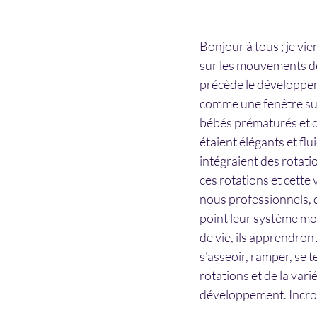
Bonjour à tous ; je vi
sur les mouvements de
précède le développem
comme une fenêtre sur
bébés prématurés et de
étaient élégants et flu
intégraient des rotati
ces rotations et cette
nous professionnels, 
point leur système mot
de vie, ils apprendro
s'asseoir, ramper, se
rotations et de la vari
développement. Incro