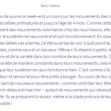
Early Infancy
ens de suivre ce week-end un cours sur les mouvements des n
s bébés prématurés et jusqu’à l’âge de 4 mois. Comme cette
ent des mouvements volontaires chez les nourrissons, elle 
 le système nerveux central et son fonctionnement. En obs
s bébés nés à terme, j’ai été surprise de voir à quel point 
ides, comme ceux d’un danseur. Même s’ils étaient si petits, l
ons et de la variété dans bon nombre de leurs mouvements. S’
 variété de manière constante dans leurs mouvements, cela n
que leur système nerveux fonctionne bien. C'est comme s'ils 
eur et sensoriel pour être prêts à bouger. Au cours de leur
nt tant de nouveaux mouvements – comme contrôler leur tête,
 tenir debout et marcher – autant de mouvements qui nécessit
été. Ils se préparent à réussir, même à ce stade précoce de leu
yable !