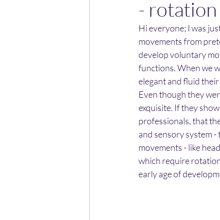
- rotation
Hi everyone; I was jus
movements from preterm
develop voluntary mov
functions. When we we
elegant and fluid their
Even though they were
exquisite. If they show
professionals, that the
and sensory system - t
movements - like head 
which require rotation
early age of develop