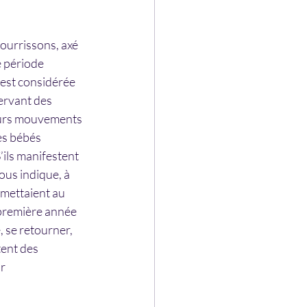
ourrissons, axé 
 période 
est considérée 
ervant des 
leurs mouvements 
es bébés 
ils manifestent 
ous indique, à 
mettaient au 
 première année 
 se retourner, 
ent des 
r 