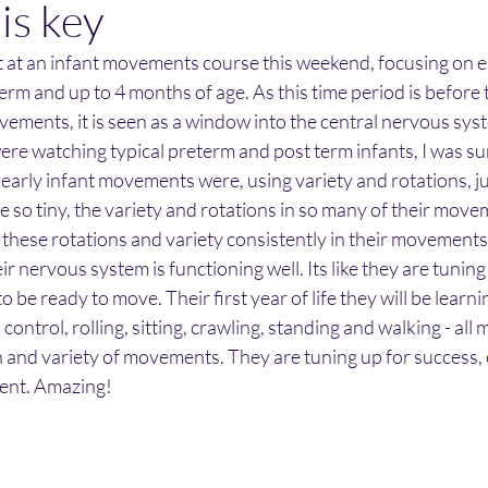
 is key
t at an infant movements course this weekend, focusing on ea
 and up to 4 months of age. As this time period is before t
ements, it is seen as a window into the central nervous syst
re watching typical preterm and post term infants, I was sur
 early infant movements were, using variety and rotations, jus
 so tiny, the variety and rotations in so many of their move
 these rotations and variety consistently in their movements, i
ir nervous system is functioning well. Its like they are tunin
o be ready to move. Their first year of life they will be lear
control, rolling, sitting, crawling, standing and walking - al
 and variety of movements. They are tuning up for success, e
ment. Amazing!