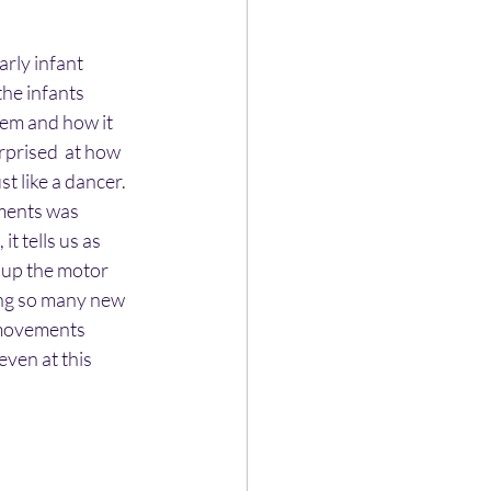
rly infant 
he infants 
em and how it 
prised  at how 
t like a dancer. 
ments was 
t tells us as 
g up the motor 
ning so many new 
l movements 
ven at this 