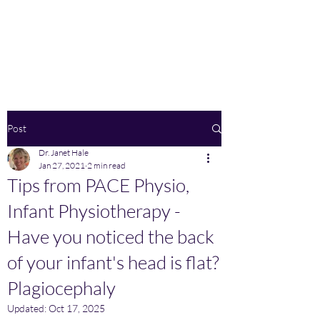
Home
Post
Dr. Janet Hale
Jan 27, 2021
2 min read
Tips from PACE Physio,
Infant Physiotherapy -
Have you noticed the back
of your infant's head is flat?
Plagiocephaly
Updated:
Oct 17, 2025