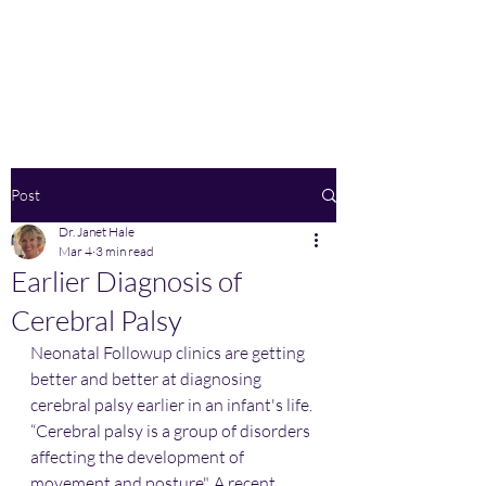
Home
Post
Dr. Janet Hale
Mar 4
3 min read
Earlier Diagnosis of
Cerebral Palsy
Neonatal Followup clinics are getting 
better and better at diagnosing 
cerebral palsy earlier in an infant's life. 
“Cerebral palsy is a group of disorders 
affecting the development of 
movement and posture". A recent 