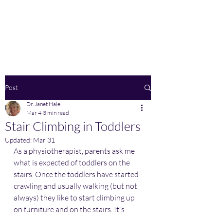
Home
Post
Dr. Janet Hale
Mar 4
3 min read
Stair Climbing in Toddlers
Updated:
Mar 31
As a physiotherapist, parents ask me 
what is expected of toddlers on the 
stairs. Once the toddlers have started 
crawling and usually walking (but not 
always) they like to start climbing up 
on furniture and on the stairs. It's 