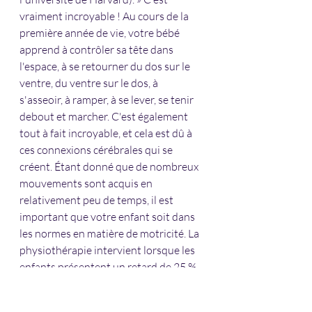
vraiment incroyable ! Au cours de la 
première année de vie, votre bébé 
apprend à contrôler sa tête dans 
l'espace, à se retourner du dos sur le 
ventre, du ventre sur le dos, à 
s'asseoir, à ramper, à se lever, se tenir 
debout et marcher. C'est également 
tout à fait incroyable, et cela est dû à 
ces connexions cérébrales qui se 
créent. Étant donné que de nombreux 
mouvements sont acquis en 
relativement peu de temps, il est 
important que votre enfant soit dans 
les normes en matière de motricité. La 
physiothérapie intervient lorsque les 
enfants présentent un retard de 25 % 
ou plus. Consultez le document ci-
joint pour savoir à quel moment ces 