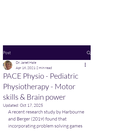
Home
Post
Dr. Janet Hale
Apr 16, 2021
2 min read
PACE Physio - Pediatric
Physiotherapy - Motor
skills & Brain power
Updated:
Oct 17, 2025
A recent research study by Harbourne 
and Berger (2019) found that 
incorporating problem solving games 