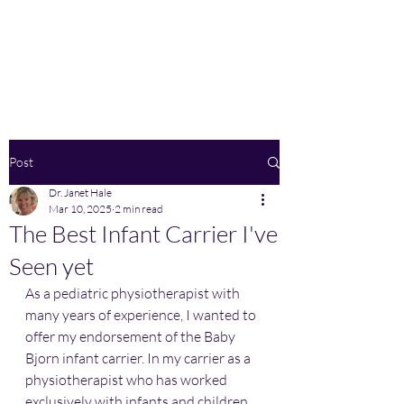
Home
Post
Dr. Janet Hale
Mar 10, 2025
2 min read
The Best Infant Carrier I've
Seen yet
As a pediatric physiotherapist with 
many years of experience, I wanted to 
offer my endorsement of the Baby 
Bjorn infant carrier. In my carrier as a 
physiotherapist who has worked 
exclusively with infants and children 