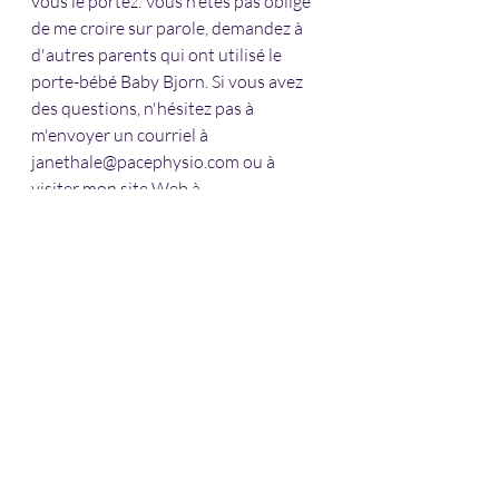
vous le portez. Vous n'êtes pas obligé 
de me croire sur parole, demandez à 
d'autres parents qui ont utilisé le 
porte-bébé Baby Bjorn. Si vous avez 
des questions, n'hésitez pas à 
m'envoyer un courriel à 
janethale@pacephysio.com ou à 
visiter mon site Web à 
www://pacephysio.com - pour en 
savoir plus sur moi et sur la 
physiothérapie pédiatrique. 