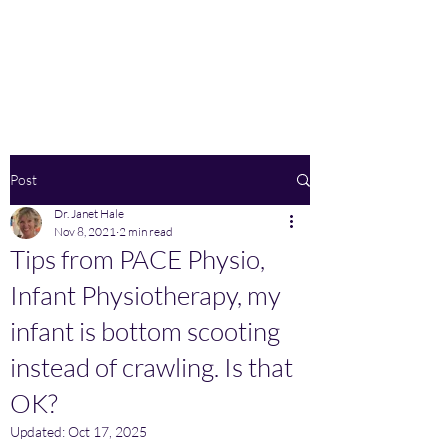
Home
Post
Dr. Janet Hale
Nov 8, 2021
2 min read
Tips from PACE Physio,
Infant Physiotherapy, my
infant is bottom scooting
instead of crawling. Is that
OK?
Updated:
Oct 17, 2025