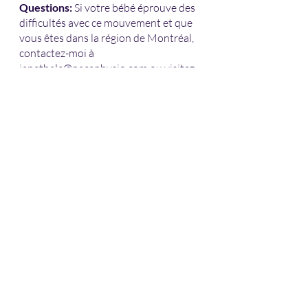
Questions:
 Si votre bébé éprouve des 
difficultés avec ce mouvement et que 
vous êtes dans la région de Montréal, 
contactez-moi à 
janethale@pacephysio.com ou visitez 
mon site Web à
pacephysio.com
. 
#kidsphysio
; 
#PediPT
; 
#torticollis
; 
#motordevelopment
; 
#motordelays
Recent Posts
See All