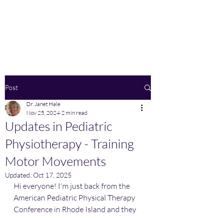
Home
Post
Dr. Janet Hale
Nov 25, 2024
2 min read
Updates in Pediatric
Physiotherapy - Training
Motor Movements
Updated:
Oct 17, 2025
Hi everyone! I'm just back from the 
American Pediatric Physical Therapy 
Conference in Rhode Island and they 