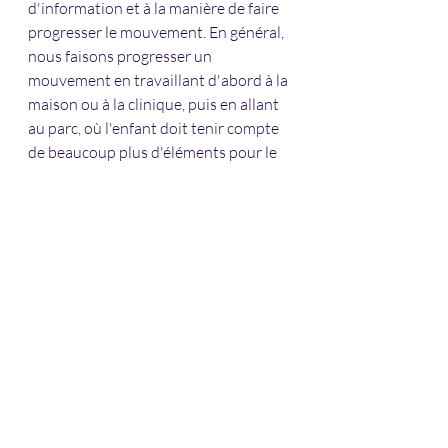
d'information et à la manière de faire 
progresser le mouvement. En général, 
nous faisons progresser un 
mouvement en travaillant d'abord à la 
maison ou à la clinique, puis en allant 
au parc, où l'enfant doit tenir compte 
de beaucoup plus d'éléments pour le 
mouvement. Et tout cela doit être très 
AMUSANT ! Pour plus d'informations 
sur la formation, contactez-moi à 
janethale@pacephysio.com ou sur 
mon site Internet à 
www.pacephysio.com 
#kidsphysio
 ; 
#PediPT
 ; 
#motorlearning
 ; 
#motordelays
 ; 
#developmentaldelays
 ; 
#cerebralpalsy
 ; 
#autism
 ; 
#coordinationdifficulties
 ; 
#balancedifficulties
 ; 
#frequentfalls
 ; 