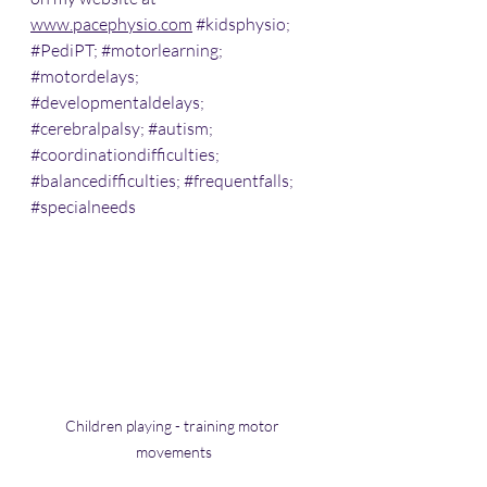
www.pacephysio.com
#kidsphysio
; 
#PediPT
; 
#motorlearning
; 
#motordelays
; 
#developmentaldelays
; 
#cerebralpalsy
; 
#autism
; 
#coordinationdifficulties
; 
#balancedifficulties
; 
#frequentfalls
; 
#specialneeds
Children playing - training motor 
movements