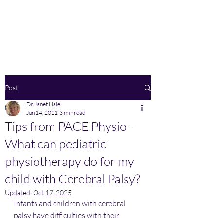
Home
Post
Dr. Janet Hale
Jun 14, 2021
3 min read
Tips from PACE Physio -
What can pediatric
physiotherapy do for my
child with Cerebral Palsy?
Updated:
Oct 17, 2025
Infants and children with cerebral 
palsy have difficulties with their 