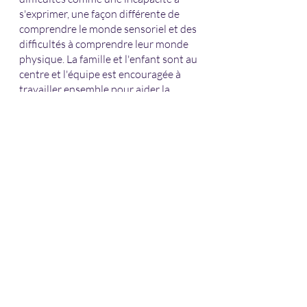
s'exprimer, une façon différente de 
comprendre le monde sensoriel et des 
difficultés à comprendre leur monde 
physique. La famille et l'enfant sont au 
centre et l'équipe est encouragée à 
travailler ensemble pour aider la 
famille à aider son enfant. Si vous êtes 
dans la région de Montréal et avez 
besoin d'un physiothérapeute 
pédiatrique qui a travaillé avec des 
nourrissons et des enfants atteints de 
paralysie cérébrale, envoyez-moi un 
courriel à janethale@pacephysio.com 
ou visitez mon site Web à
www.pacephysio.com
#kidsphysio
; 
#PediPT
; 
#cerebralpalsy
; 
#motordelays
; 
#motorstiffness
; 
#specialneeds