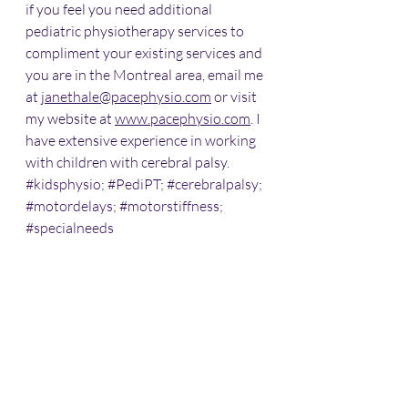
if you feel you need additional 
pediatric physiotherapy services to 
compliment your existing services and 
you are in the Montreal area, email me 
at 
janethale@pacephysio.com
 or visit 
my website at 
www.pacephysio.com
. I 
have extensive experience in working 
with children with cerebral palsy. 
#kidsphysio
; 
#PediPT
; 
#cerebralpalsy
; 
#motordelays
; 
#motorstiffness
; 
#specialneeds