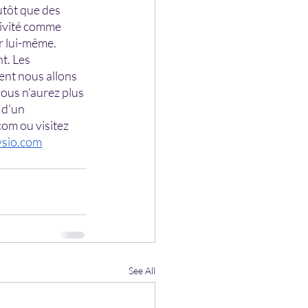
utôt que des 
ivité comme 
r lui-même. 
t. Les 
nt nous allons 
ous n'aurez plus 
 d'un 
om ou visitez 
sio.com
See All