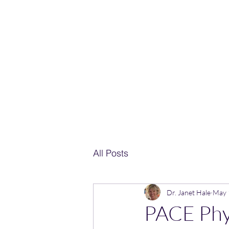
Home
janethale
All Posts
Dr. Janet Hale
May 
PACE Phys