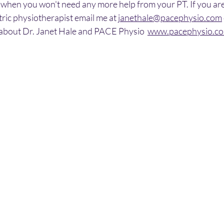
when you won't need any more help from your PT. If you are
ric physiotherapist email me at 
janethale@pacephysio.com
l about Dr. Janet Hale and PACE Physio  
www.pacephysio.c