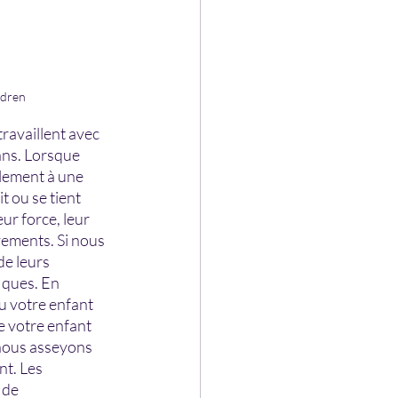
ldren
ravaillent avec 
ans. Lorsque 
lement à une 
 ou se tient 
r force, leur 
vements. Si nous 
e leurs 
iques. En 
u votre enfant 
e votre enfant 
 nous asseyons 
nt. Les 
 de 