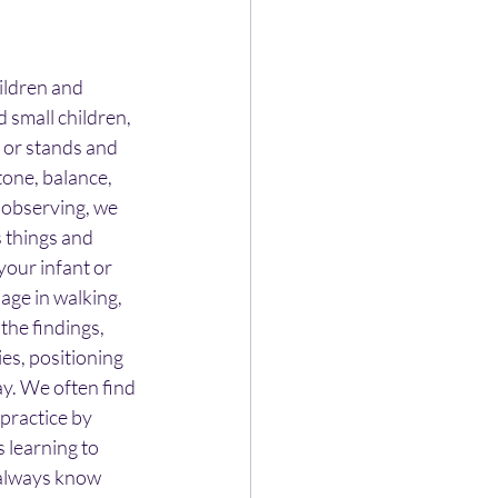
ildren and 
 small children, 
s or stands and 
one, balance, 
 observing, we 
 things and 
your infant or 
age in walking, 
the findings, 
es, positioning 
ay. We often find 
 practice by 
 learning to 
 always know 