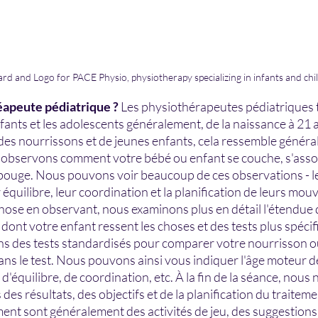
rd and Logo for PACE Physio, physiotherapy specializing in infants and chi
éapeute pédiatrique ? 
Les physiothérapeutes pédiatriques t
nfants et les adolescents généralement, de la naissance à 21 
 des nourrissons et de jeunes enfants, cela ressemble généra
 observons comment votre bébé ou enfant se couche, s'assoit
bouge. Nous pouvons voir beaucoup de ces observations - leu
 équilibre, leur coordination et la planification de leurs mou
ose en observant, nous examinons plus en détail l'étendue d
ont votre enfant ressent les choses et des tests plus spécif
ons des tests standardisés pour comparer votre nourrisson o
ns le test. Nous pouvons ainsi vous indiquer l'âge moteur d
d'équilibre, de coordination, etc. À la fin de la séance, nous
es résultats, des objectifs et de la planification du traiteme
ent sont généralement des activités de jeu, des suggestions