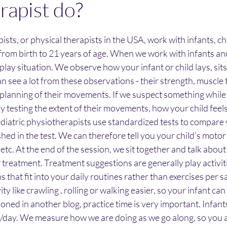
rapist do?
ists, or physical therapists in the USA, work with infants, ch
 from birth to 21 years of age. When we work with infants and
 a play situation. We observe how your infant or child lays, sit
see a lot from these observations - their strength, muscle t
 planning of their movements. If we suspect something while
by testing the extent of their movements, how your child feels
ediatric physiotherapists use standardized tests to compare 
hed in the test. We can therefore tell you your child's motor 
tc. At the end of the session, we sit together and talk about 
 treatment. Treatment suggestions are generally play activiti
 that fit into your daily routines rather than exercises per s
ty like crawling , rolling or walking easier, so your infant can
oned in another blog, practice time is very important. Infants
s/day. We measure how we are doing as we go along, so you