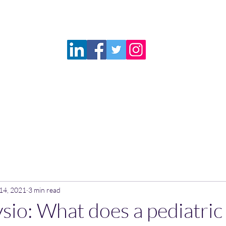
Questions from Parents
Services
Booking
Resources
More
@pacephysio.com
514-792-4136
14, 2021
3 min read
io: What does a pediatric