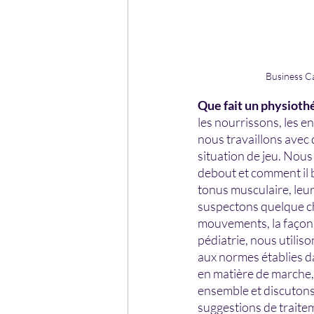
Business Ca
Que fait un physioth
les nourrissons, les e
nous travaillons avec
situation de jeu. Nous
debout et comment il 
tonus musculaire, leur
suspectons quelque ch
mouvements, la façon d
pédiatrie, nous utilis
aux normes établies da
en matière de marche, 
ensemble et discutons d
suggestions de traitem