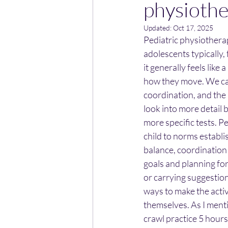
physiothe
Updated:
Oct 17, 2025
Pediatric physiotherap
adolescents typically,
it generally feels like
how they move. We can 
coordination, and the
look into more detail 
more specific tests. P
child to norms establis
balance, coordination e
goals and planning for
or carrying suggestions
ways to make the activi
themselves. As I menti
crawl practice 5 hour