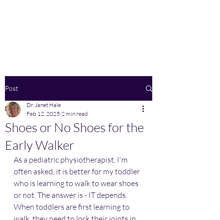
Home
Post
Dr. Janet Hale
Feb 12, 2025
2 min read
Shoes or No Shoes for the
Early Walker
As a pediatric physiotherapist, I'm 
often asked, it is better for my toddler 
who is learning to walk to wear shoes 
or not. The answer is - IT depends. 
When toddlers are first learning to 
walk, they need to lock their joints in 