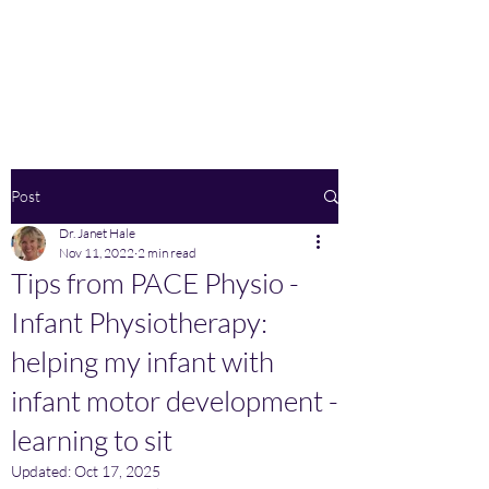
Home
Post
Dr. Janet Hale
Nov 11, 2022
2 min read
Tips from PACE Physio -
Infant Physiotherapy:
helping my infant with
infant motor development -
learning to sit
Updated:
Oct 17, 2025